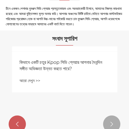
চীনে একজন পেশাদার বুমবক্স সিডি প্লেয়ার প্রস্তুতকারক এবং সরবরাহকারী হিসাবে, আমাদের নিজস্ব কারখানা
রয়েছে এবং আমরা যুক্তিসঙ্গত মূল্য অফার করি। আপনার অঞ্চলের নির্দিষ্ট চাহিদা মেটাতে আপনার কাস্টমাইজড
পরিষেবার প্রয়োজন হোক বা আপনি উচ্চ-মানের পাইকারি করতে চান বুমবক্স সিডি প্লেয়ার, আপনি ওয়েবপেজে
যোগাযোগের তথ্যের মাধ্যমে আমাদের একটি বার্তা দিতে পারেন।
সংবাদ সুপারিশ

