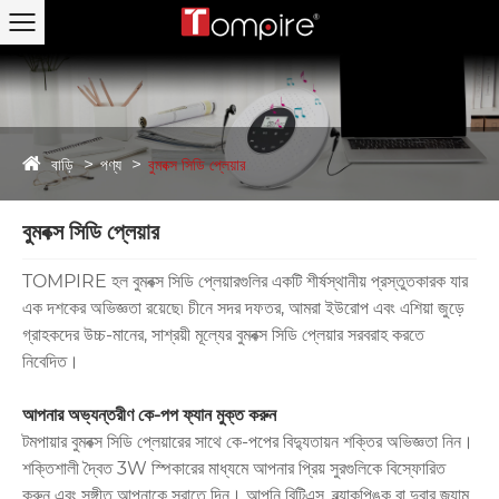
বাড়ি
পণ্য
বুমবক্স সিডি প্লেয়ার
বুমবক্স সিডি প্লেয়ার
TOMPIRE হল বুমবক্স সিডি প্লেয়ারগুলির একটি শীর্ষস্থানীয় প্রস্তুতকারক যার
এক দশকের অভিজ্ঞতা রয়েছে৷ চীনে সদর দফতর, আমরা ইউরোপ এবং এশিয়া জুড়ে
গ্রাহকদের উচ্চ-মানের, সাশ্রয়ী মূল্যের বুমবক্স সিডি প্লেয়ার সরবরাহ করতে
নিবেদিত।
আপনার অভ্যন্তরীণ কে-পপ ফ্যান মুক্ত করুন
টমপায়ার বুমবক্স সিডি প্লেয়ারের সাথে কে-পপের বিদ্যুতায়ন শক্তির অভিজ্ঞতা নিন।
শক্তিশালী দ্বৈত 3W স্পিকারের মাধ্যমে আপনার প্রিয় সুরগুলিকে বিস্ফোরিত
করুন এবং সঙ্গীত আপনাকে সরাতে দিন। আপনি বিটিএস, ব্ল্যাকপিঙ্ক বা দুবার জ্যাম