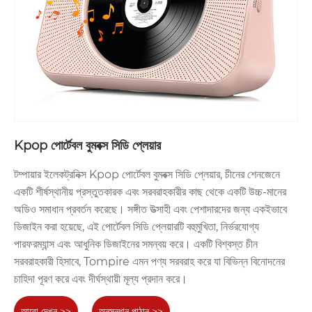
Kpop পোর্টেবল বুমবক্স সিডি প্লেয়ার
টম্পায়ার ইলেকট্রনিক্স Kpop পোর্টেবল বুমবক্স সিডি প্লেয়ার, চীনের শেনজেনে
একটি শীর্ষস্থানীয় প্রস্তুতকারক এবং সরবরাহকারীর কাছ থেকে একটি উচ্চ-মানের
অডিও সমাধান প্রবর্তন করেছে। সঙ্গীত উত্সাহী এবং পেশাদারদের জন্য একইভাবে
ডিজাইন করা হয়েছে, এই পোর্টেবল সিডি প্লেয়ারটি বহুমুখিতা, নির্ভরযোগ্য
পারফরম্যান্স এবং আধুনিক ডিজাইনের সমন্বয় করে। একটি বিশ্বস্ত চীন
সরবরাহকারী হিসাবে, Tompire এমন পণ্য সরবরাহ করে যা বিভিন্ন বিনোদনের
চাহিদা পূরণ করে এবং দীর্ঘস্থায়ী মূল্য প্রদান করে।
আরো দেখুন >>
অনুসন্ধান পাঠান >>