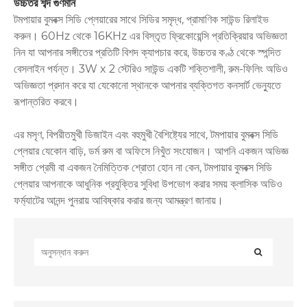
উচ্চতর শব্দ গুণমান
টমপায়ার বুমবক্স সিডি প্লেয়ারের সাথে সিডির সমৃদ্ধ, প্রামাণিক সাউন্ড রিলাইভ
করুন। 60Hz থেকে 16KHz এর বিস্তৃত ফ্রিকোয়েন্সি প্রতিক্রিয়ার অভিজ্ঞতা
নিন যা আপনার সঙ্গীতের প্রতিটি বিশদ ক্যাপচার করে, উচ্চতর কণ্ঠ থেকে স্পন্দিত
বেসলাইন পর্যন্ত। 3W x 2 স্টেরিও সাউন্ড একটি শক্তিশালী, রুম-ফিলিং অডিও
অভিজ্ঞতা প্রদান করে যা যেকোনো স্থানকে আপনার ব্যক্তিগত কনসার্ট ভেন্যুতে
রূপান্তরিত করবে।
এর মসৃণ, বিপরীতমুখী ডিজাইন এবং বহুমুখী বৈশিষ্ট্যের সাথে, টমপায়ার বুমবক্স সিডি
প্লেয়ার যেকোন বাড়ি, ডর্ম রুম বা অফিসে নিখুঁত সংযোজন। আপনি একজন অভিজ্ঞ
সঙ্গীত প্রেমী বা একজন নৈমিত্তিক শ্রোতা হোন না কেন, টমপায়ার বুমবক্স সিডি
প্লেয়ার আপনাকে আধুনিক প্রযুক্তির সুবিধা উপভোগ করার সময় ক্লাসিক অডিও
ফর্ম্যাটের আনন্দ পুনরায় আবিষ্কার করার জন্য আমন্ত্রণ জানায়।