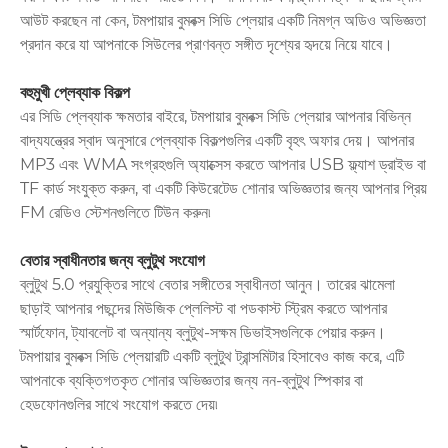
আউট করছেন না কেন, টমপায়ার বুমবক্স সিডি প্লেয়ার একটি নিমগ্ন অডিও অভিজ্ঞতা
প্রদান করে যা আপনাকে সিউলের প্রাণবন্ত সঙ্গীত দৃশ্যের হৃদয়ে নিয়ে যাবে।
বহুমুখী প্লেব্যাক বিকল্প
এর সিডি প্লেব্যাক ক্ষমতার বাইরে, টমপায়ার বুমবক্স সিডি প্লেয়ার আপনার বিভিন্ন
বাদ্যযন্ত্রের স্বাদ অনুসারে প্লেব্যাক বিকল্পগুলির একটি বৃহৎ অফার দেয়। আপনার
MP3 এবং WMA সংগ্রহগুলি অ্যাক্সেস করতে আপনার USB ফ্ল্যাশ ড্রাইভ বা
TF কার্ড সংযুক্ত করুন, বা একটি কিউরেটেড শোনার অভিজ্ঞতার জন্য আপনার প্রিয়
FM রেডিও স্টেশনগুলিতে টিউন করুন৷
বেতার স্বাধীনতার জন্য ব্লুটুথ সংযোগ
ব্লুটুথ 5.0 প্রযুক্তির সাথে বেতার সঙ্গীতের স্বাধীনতা আনুন। তারের ঝামেলা
ছাড়াই আপনার পছন্দের মিউজিক প্লেলিস্ট বা পডকাস্ট স্ট্রিম করতে আপনার
স্মার্টফোন, ট্যাবলেট বা অন্যান্য ব্লুটুথ-সক্ষম ডিভাইসগুলিকে পেয়ার করুন।
টমপায়ার বুমবক্স সিডি প্লেয়ারটি একটি ব্লুটুথ ট্রান্সমিটার হিসাবেও কাজ করে, এটি
আপনাকে ব্যক্তিগতকৃত শোনার অভিজ্ঞতার জন্য নন-ব্লুটুথ স্পিকার বা
হেডফোনগুলির সাথে সংযোগ করতে দেয়৷