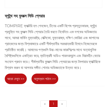
ব্লুটুথ সহ বুমবক্স সিডি প্লেয়ার
TOMPIRE ফ্যাক্টরি হল শেনজেন, চীনের একটি বিশেষ প্রস্তুতকারক, ব্লুটুথ
প্রযুক্তি সহ বুমবক্স সিডি প্লেয়ার তৈরি করতে নিবেদিত৷ এক দশকের অভিজ্ঞতার
সাথে, আমরা মার্কিন যুক্তরাষ্ট্র, মেক্সিকো, যুক্তরাজ্য, দক্ষিণ কোরিয়া এবং জাপানের
গ্রাহকদের জন্য বিশ্ববাজারে একটি শীর্ষস্থানীয় সরবরাহকারী হিসাবে নিজেদেরকে
প্রতিষ্ঠিত করেছি। আমাদের পণ্যগুলি উচ্চ-মানের কারুশিল্পের সাথে অত্যাধুনিক
বৈশিষ্ট্যগুলিকে একত্রিত করে, ব্যতিক্রমী অডিও পারফরম্যান্স এবং বিরামহীন বেতার
সংযোগ প্রদান করে। শীর্ষস্থানীয় বুমবক্স সিডি প্লেয়ারের জন্য টমপায়ার ফ্যাক্টরিকে
বিশ্বাস করুন যা আপনার সঙ্গীত শোনার অভিজ্ঞতাকে উন্নত করে।
আরো দেখুন >>
অনুসন্ধান পাঠান >>
«
1
»