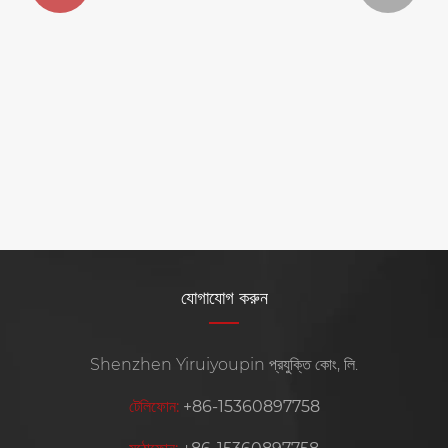
কিভাবে একটি চতুর Kpop সিডি প্লেয়ার আপনার দৈনন্দিন
সঙ্গীত অভিজ্ঞতা উন্নত করতে পারে?
আরো দেখুন >>
যোগাযোগ করুন
Shenzhen Yiruiyoupin প্রযুক্তি কোং, লি.
টেলিফোন:
+86-15360897758