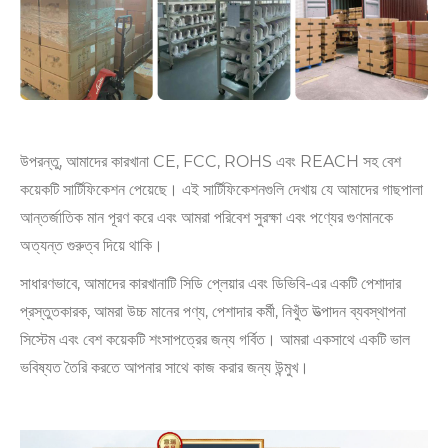
উপরন্তু, আমাদের কারখানা CE, FCC, ROHS এবং REACH সহ বেশ
কয়েকটি সার্টিফিকেশন পেয়েছে। এই সার্টিফিকেশনগুলি দেখায় যে আমাদের গাছপালা
আন্তর্জাতিক মান পূরণ করে এবং আমরা পরিবেশ সুরক্ষা এবং পণ্যের গুণমানকে
অত্যন্ত গুরুত্ব দিয়ে থাকি।
সাধারণভাবে, আমাদের কারখানাটি সিডি প্লেয়ার এবং ডিভিবি-এর একটি পেশাদার
প্রস্তুতকারক, আমরা উচ্চ মানের পণ্য, পেশাদার কর্মী, নিখুঁত উত্পাদন ব্যবস্থাপনা
সিস্টেম এবং বেশ কয়েকটি শংসাপত্রের জন্য গর্বিত। আমরা একসাথে একটি ভাল
ভবিষ্যত তৈরি করতে আপনার সাথে কাজ করার জন্য উন্মুখ।