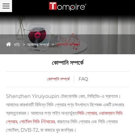
বাড়ি
আমাদের সম্পর্কে
কোম্পানি সম্পর্কে
কোম্পানি সম্পর্কে
কোম্পানি সম্পর্কে
FAQ
Shenzhen Yiruiyoupin টেকনোলজি কোং, লিমিটেড-এ স্বাগতম।
আমাদের কারখানাটি বিভিন্ন সিডি প্লেয়ার পণ্য উৎপাদনে বিশেষজ্ঞ একটি চমৎকার
প্রস্তুতকারক। আমাদের পণ্য লাইন অন্তর্ভুক্ত
সিডি প্লেয়ার
,
ওয়াকম্যান সিডি
প্লেয়ার
,
পোর্টেবল সিডি Pl
আয়ের
, বাচ্চাদের সিডি প্লেয়ার এবং সিডি প্লেয়ার
পোর্টেবল, DVB-T2, যা বাজারে খুব জনপ্রিয়।