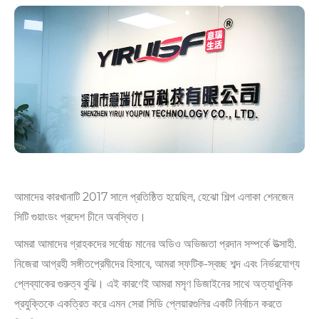
আমাদের কারখানাটি 2017 সালে প্রতিষ্ঠিত হয়েছিল, হেঝো শিল্প এলাকা শেনজেন
সিটি গুয়াংডং প্রদেশ চীনে অবস্থিত।
আমরা আমাদের গ্রাহকদের সর্বোচ্চ মানের অডিও অভিজ্ঞতা প্রদান সম্পর্কে উত্সাহী.
নিজেরা আগ্রহী সঙ্গীতপ্রেমীদের হিসাবে, আমরা স্ফটিক-স্বচ্ছ শব্দ এবং নির্ভরযোগ্য
প্লেব্যাকের গুরুত্ব বুঝি। এই কারণেই আমরা মসৃণ ডিজাইনের সাথে অত্যাধুনিক
প্রযুক্তিকে একত্রিত করে এমন সেরা সিডি প্লেয়ারগুলির একটি নির্বাচন করতে