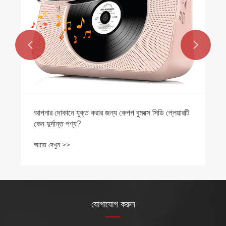


আপনার দোকানে যুক্ত করার জন্য কেপপ বুমবক্স সিডি প্লেয়ারটি
কেন দুর্দান্ত পণ্য?
আরো দেখুন >>
যোগাযোগ করুন