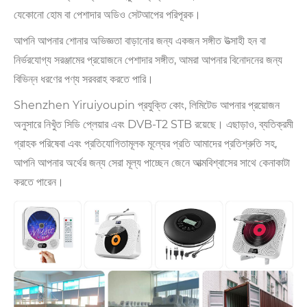
যেকোনো হোম বা পেশাদার অডিও সেটআপের পরিপূরক।
আপনি আপনার শোনার অভিজ্ঞতা বাড়ানোর জন্য একজন সঙ্গীত উত্সাহী হন বা
নির্ভরযোগ্য সরঞ্জামের প্রয়োজনে পেশাদার সঙ্গীত, আমরা আপনার বিনোদনের জন্য
বিভিন্ন ধরণের পণ্য সরবরাহ করতে পারি।
Shenzhen Yiruiyoupin প্রযুক্তি কোং, লিমিটেড আপনার প্রয়োজন
অনুসারে নিখুঁত সিডি প্লেয়ার এবং DVB-T2 STB রয়েছে। এছাড়াও, ব্যতিক্রমী
গ্রাহক পরিষেবা এবং প্রতিযোগিতামূলক মূল্যের প্রতি আমাদের প্রতিশ্রুতি সহ,
আপনি আপনার অর্থের জন্য সেরা মূল্য পাচ্ছেন জেনে আত্মবিশ্বাসের সাথে কেনাকাটা
করতে পারেন।