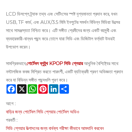
LCD ডিসপ্লে ট্র্যাক তথ্য এবং সেটিংসের স্পষ্ট দৃশ্যমানতা প্রদান করে, যখন
USB, TF কার্ড, এবং AUX/3.5 মিমি ইনপুটের সমর্থন বিভিন্ন মিডিয়া উত্সের
সাথে সামঞ্জস্যতা নিশ্চিত করে। এটি সঙ্গীত প্রেমীদের জন্য একটি বহুমুখী এবং
ব্যবহারকারী-বান্ধব পছন্দ করে তোলে যারা সিডি এবং ডিজিটাল ফর্ম্যাট উভয়ই
উপভোগ করেন।
সামগ্রিকভাবে,
পোর্টেবল ব্লুটুথ KPOP সিডি প্লেয়ার
আধুনিক বৈশিষ্ট্যের সাথে
নস্টালজিক কবজ মিশ্রিত করতে পারদর্শী, একটি ব্যতিক্রমী শ্রবণ অভিজ্ঞতা প্রদান
করে যা বিভিন্ন সঙ্গীত পছন্দগুলি পূরণ করে।
Facebook
X
WhatsApp
Pinterest
LinkedIn
Share
আগে :
বাড়ির জন্য পোর্টেবল সিডি প্লেয়ার পোর্টেবল অডিও
পরবর্তী :
সিডি প্লেয়ার উত্পাদনের জন্য বার্ধক্য পরীক্ষা কীভাবে আমদানি করবেন