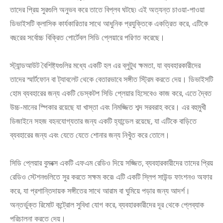
তাদের প্রিয় সুরগুলি অনুভব করে তাতে বিপ্লব ঘটছে৷ এই অত্যন্ত চাওয়া-পাওয়া
ডিভাইসটি ক্লাসিক কার্যকারিতার সাথে আধুনিক প্রযুক্তিকে একত্রিত করে, এটিকে
বছরের সর্বোচ্চ বিক্রিত পোর্টেবল সিডি প্লেয়ারে পরিণত করেছে।
স্ট্যান্ডআউট বৈশিষ্ট্যগুলির মধ্যে একটি হল এর ব্লুটুথ ক্ষমতা, যা ব্যবহারকারীদের
তাদের স্মার্টফোন বা ট্যাবলেট থেকে বেতারভাবে সঙ্গীত স্ট্রিম করতে দেয়। ডিভাইসটি
হোম ব্যবহারের জন্য একটি ডেস্কটপ সিডি প্লেয়ার হিসেবেও কাজ করে, এতে দ্বৈত
উচ্চ-মানের স্পিকার রয়েছে যা খাস্তা এবং নিমজ্জিত শব্দ সরবরাহ করে। এর বহুমুখী
ডিজাইনে সহজ বহনযোগ্যতার জন্য একটি হ্যান্ডেল রয়েছে, যা এটিকে বাড়িতে
ব্যবহারের জন্য এবং যেতে যেতে শোনার জন্য নিখুঁত করে তোলে।
সিডি প্লেয়ার বুমবক্স একটি এফএম রেডিও দিয়ে সজ্জিত, ব্যবহারকারীদের তাদের প্রিয়
রেডিও স্টেশনগুলিতে সুর করতে সক্ষম করে৷ এটি একটি স্লিপ সাউন্ড ফাংশনও অফার
করে, যা প্রশান্তিদায়ক সঙ্গীতের সাথে আরাম বা ঘুমিয়ে পড়ার জন্য আদর্শ।
অন্তর্ভুক্ত রিমোট কন্ট্রোল সুবিধা যোগ করে, ব্যবহারকারীদের দূর থেকে প্লেব্যাক
পরিচালনা করতে দেয়।