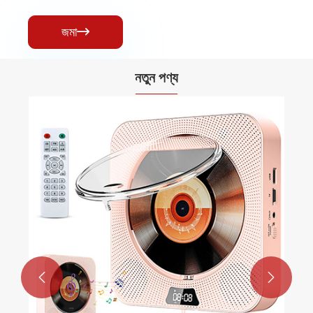
জমা

নতুন পণ্য

