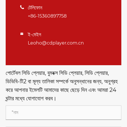
টেলিফোন

+86-15360897758
ই-মেইল

Leoho@cdplayer.com.cn
পোর্টেবল সিডি প্লেয়ার, বুমবক্স সিডি প্লেয়ার, সিডি প্লেয়ার,
ডিভিবি-টি2 বা মূল্য তালিকা সম্পর্কে অনুসন্ধানের জন্য, অনুগ্রহ
করে আপনার ইমেলটি আমাদের কাছে ছেড়ে দিন এবং আমরা 24
ঘন্টার মধ্যে যোগাযোগ করব।