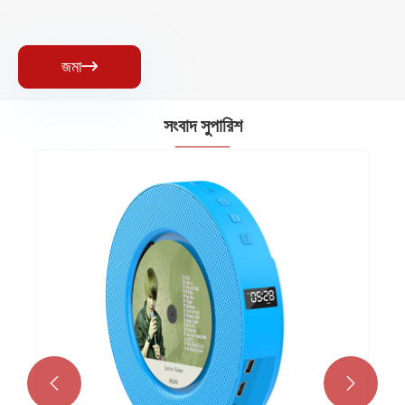
জমা

সংবাদ সুপারিশ

