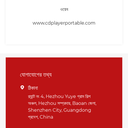
ওয়েব
www.cdplayerportable.com
যোগাযোগের তথ্য
ঠিকানা

প্ল্যান্ট নং 4, Hezhou Yuye গ্রাম শিল্প
অঞ্চল, Hezhou সম্প্রদায়, Baoan জেলা,
Shenzhen City, Guangdong
প্রদেশ, China