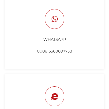
WHATSAPP
008615360897758