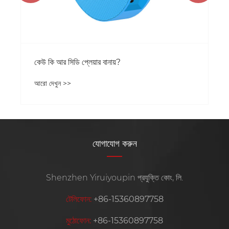
কেউ কি আর সিডি প্লেয়ার বানায়?
আরো দেখুন >>
যোগাযোগ করুন
Shenzhen Yiruiyoupin প্রযুক্তি কোং, লি.
টেলিফোন:
+86-15360897758
মুঠোফোন:
+86-15360897758