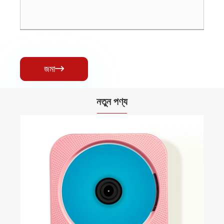
জমা

নতুন পণ্য