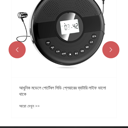
আরো দেখুন 


িক মডেলে পোর্টেবল সিডি প্লেয়ারের ব্যাটারি লাইফ ভালো
ে
 দেখুন >>