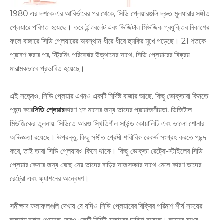
1980 এর দশকে এর আবির্ভাবের পর থেকে, সিডি প্লেয়ারগুলি দ্রুত মূলধারার সঙ্গীত
প্লেয়ারে পরিণত হয়েছে। তবে ইন্টারনেট এবং ডিজিটাল মিউজিক প্রযুক্তির বিকাশের
ফলে বাজারে সিডি প্লেয়ারের অবস্থান ধীরে ধীরে হুমকির মুখে পড়েছে। 21 শতকে
প্রবেশ করার পর, স্ট্রিমিং পরিষেবার উত্থানের সাথে, সিডি প্লেয়ারের বিক্রয়
মারাত্মকভাবে প্রভাবিত হয়েছে।
এই সত্ত্বেও, সিডি প্লেয়ার এখনও একটি নির্দিষ্ট বাজার আছে. কিছু ভোক্তারা কিনতে
পছন্দ করে
সিডি প্লেয়ার
কারণ শব্দ মানের জন্য তাদের প্রয়োজনীয়তা. ডিজিটাল
মিউজিকের তুলনায়, সিডিতে আরও স্থিতিশীল সাউন্ড কোয়ালিটি এবং ভালো শোনার
অভিজ্ঞতা রয়েছে। উপরন্তু, কিছু সঙ্গীত প্রেমী শারীরিক রেকর্ড সংগ্রহ করতে পছন্দ
করে, তাই তারা সিডি প্লেয়ারও কিনে থাকে। কিছু ভোক্তা রেট্রো-স্টাইলের সিডি
প্লেয়ার কেনার জন্য বেছে নেয় তাদের বাড়ির সাজসজ্জার সাথে মেলে কারণ তাদের
রেট্রো এবং ফ্যাশনের অন্বেষণ।
সমীক্ষার ফলাফলগুলি দেখায় যে যদিও সিডি প্লেয়ারের বিক্রির পরিমাণ শীর্ষ সময়ের
তুলনায় হ্রাস পেয়েছে, তবুও একটি নির্দিষ্ট বাজারের চাহিদা রয়েছে। তাদের মধ্যে,