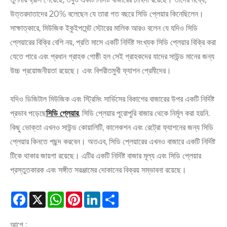
উত্তরদাতাদের 20% বলেছেন যে তারা গত বছরে সিডি প্লেয়ার কিনেছিলেন।
সাক্ষাত্কারে, মিউজিক ইকুইপমেন্ট স্টোরের মালিক আরও বলেন যে যদিও সিডি
প্লেয়ারের বিক্রি বেশি নয়, প্রতি মাসে একটি নির্দিষ্ট সংখ্যক সিডি প্লেয়ার বিক্রি করা
যেতে পারে এবং প্রধান গ্রাহক গোষ্ঠী হল সেই গ্রাহকদের যাদের সাউন্ড মানের জন্য
উচ্চ প্রয়োজনীয়তা রয়েছে। এবং বিপরীতমুখী ফ্যাশন প্রেমীদের।
যদিও ডিজিটাল মিউজিক এবং স্ট্রিমিং সার্ভিসের বিকাশের বাজারের উপর একটি নির্দিষ্ট
প্রভাব পড়েছে
সিডি প্লেয়ার
, সিডি প্লেয়ার পুরোপুরি বাজার থেকে নির্মূল করা হয়নি.
কিছু ভোক্তা এখনও সাউন্ড কোয়ালিটি, কালেকশন এবং রেট্রো ফ্যাশনের জন্য সিডি
প্লেয়ার কিনতে পছন্দ করবেন। অতএব, সিডি প্লেয়ারের এখনও বাজারে একটি নির্দিষ্ট
টিকে থাকার জায়গা রয়েছে। এটির একটি নির্দিষ্ট বাজার মূল্য এবং সিডি প্লেয়ার
প্রস্তুতকারক এবং সঙ্গীত সরঞ্জামের দোকানের বিক্রয় সম্ভাবনা রয়েছে।
Facebook
X
WhatsApp
Pinterest
LinkedIn
Share
আগে :