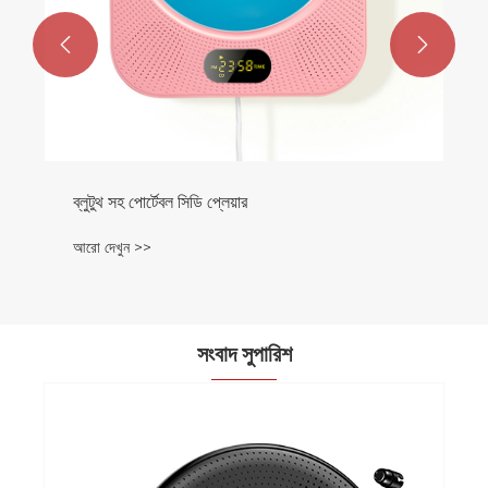


ব্লুটুথ সহ পোর্টেবল সিডি প্লেয়ার
আরো দেখুন >>
সংবাদ সুপারিশ
কোনটি ভাল, প