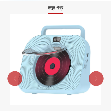
নতুন পণ্য
রেডিও সিডি ব্লুটুথ প্লেয়ার
আরো দেখুন >>

