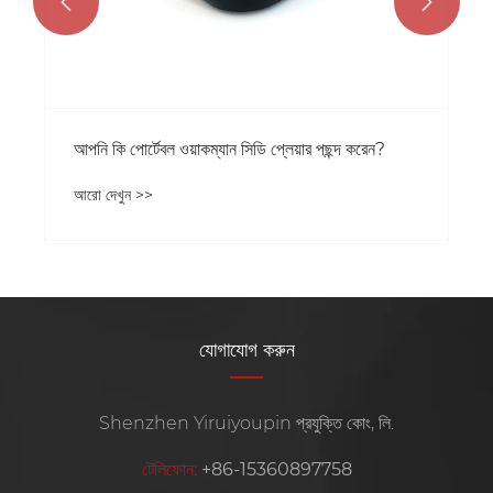


যোগাযোগ করুন
Shenzhen Yiruiyoupin প্রযুক্তি কোং, লি.
টেলিফোন:
+86-15360897758