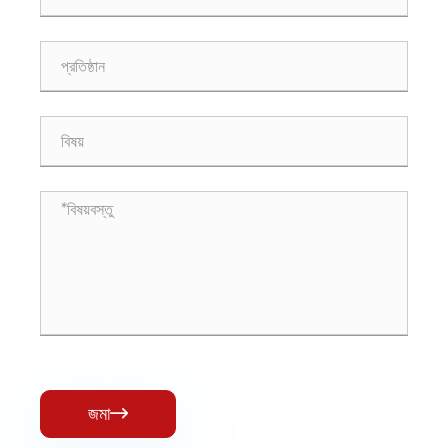
জমা
