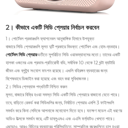
2। কীভাবে একটি সিডি প্লেয়ার নির্বাচন করবেন
1। পোর্টেবল প্রকারগুলি ফ্যাশনেবল আনুষাঙ্গিক হিসাবে উপযুক্ত
বাজারে সিডি প্লেয়ারগুলি মূলত দুটি প্রকারে বিভক্ত: পোর্টেবল এবং হোম-ব্যবহার।
পোর্টেবল সিডি প্লেয়ার
অতীতে সুপরিচিত সিডি ওয়াকম্যানসের মতো। তাদের একটি
হালকা ওজনের এবং প্রভাব-প্রতিরোধী বডি, সর্বাধিক 10 থেকে 12 ঘন্টা ব্যাটারি
জীবন এবং ব্লুটুথ সংযোগ ফাংশন রয়েছে। এগুলি বহিরঙ্গন ব্যবহারের জন্য
বিশেষভাবে ডিজাইন করা হয়েছে এবং বহন করা সুবিধাজনক।
2। সিডির প্লেব্যাক পদ্ধতিটি নিশ্চিত করুন
মূলত, বাজারে বিক্রি হওয়া সমস্ত সিডি একটি সিডি প্লেয়ারে বাজানো যেতে পারে।
তবে, বাড়িতে রেকর্ড করা সিডিগুলির জন্য, নির্বাচিত প্লেয়ার এমপি 3 ফাইলগুলি
সমর্থন করে কিনা সেদিকে আপনাকে মনোযোগ দিতে হবে। যতক্ষণ মডেল এই ধরণের
অডিও উত্সকে সমর্থন করে, এটি ডাব্লুএমএ এবং এএসি ফর্ম্যাটও খেলতে পারে।
এছাড়াও, আরও বিচিত্র ব্যবহারের পরিস্থিতিতে, সাম্প্রতিক বছরগুলিতে চালু হওয়া