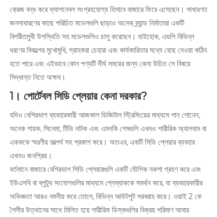
ক্রেজ বন্ধ করে ফ্যাশনেবল সংগ্রহযোগ্য হিসাবে বাজারে ফিরে এসেছেন। সাধারণত
জনসাধারণের কাছে পরিচিত মডেলগুলি ছাড়াও অনেক ব্র্যান্ড নির্মাতারা একটি
বিপরীতমুখী উপস্থিতি সহ মডেলগুলিও চালু করেছেন। যাইহোক, এগুলি বিভিন্ন
ধরণের বিকল্পের মুখোমুখি, গ্রাহকরা চেহারা এবং কার্যকারিতার মধ্যে বেছে নেওয়া কঠিন
হতে পারে এবং এইভাবে কোন পণ্যটি দীর্ঘ সময়ের জন্য কেনা উচিত সে বিষয়ে
সিদ্ধান্ত নিতে অক্ষম।
1। পোর্টেবল সিডি প্লেয়ার কেনা দরকার?
যদিও বেশিরভাগ ব্যবহারকারী আজকাল ডিজিটাল স্ট্রিমিংয়ের মাধ্যমে গান শোনেন,
অনেক গায়ক, সিনেমা, টিভি নাটক এবং এমনকি গেমগুলি এখনও শারীরিক অ্যালবাম বা
একককে স্মরণীয় তাত্পর্য সহ প্রকাশ করে। অতএব, একটি সিডি প্লেয়ার ব্যবহার
এখনও জনপ্রিয়।
বর্তমানে বাজারে বেশিরভাগ সিডি প্লেয়ারগুলি একটি যৌগিক নকশা গ্রহণ করে এবং
ইউএসবি বা ব্লুটুথ সংযোগগুলির মাধ্যমে প্লেব্যাককে সমর্থন করে, যা ব্যবহারকারীর
অভিজ্ঞতা আরও নমনীয় করে তোলে, বিভিন্ন আউটপুট সরবরাহ করে। ওয়াই 2 কে
শৈলীর উত্থানের সাথে মিলিত হয়ে শারীরিক ডিস্কগুলির বিক্রয় পরিমাণ আবার